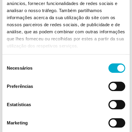
anúncios, fornecer funcionalidades de redes sociais e
para uma carreira gratificante e cheia de
analisar o nosso tráfego. Também partilhamos
oportunidades de crescimento.
informações acerca da sua utilização do site com os
nossos parceiros de redes sociais, de publicidade e de
Analisaremos cuidadosamente todas as
análise, que as podem combinar com outras informações
candidaturas recebidas e entraremos em
que lhes forneceu ou recolhidas por estes a partir da sua
contacto consigo assim que surgir uma
utilização dos respetivos serviços.
oportunidade que corresponda ao seu perfil
académico e profissional.
Seleção
Necessários
de
consentimento
Preferências
Estatísticas
Marketing