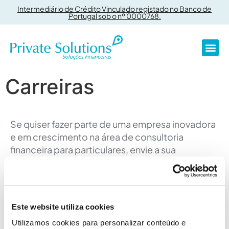
Intermediário de Crédito Vinculado registado no Banco de
Portugal sob o nº 0000768.
Crédit
Carreiras
Se quiser fazer parte de uma empresa inovadora
e em crescimento na área de consultoria
financeira para particulares, envie a sua
candidatura para o endereço email:
recursos-humanos@privatesolutions.pt
Estamos sempre interessados em integrar na
Este website utiliza cookies
nossa equipa com novos talentos. Ao enviar a
Utilizamos cookies para personalizar conteúdo e
sua candidatura, estará a dar o primeiro passo