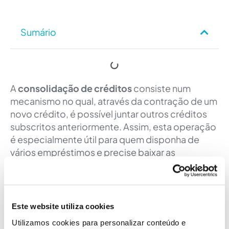
Sumário
A
consolidação de créditos
consiste num
mecanismo no qual, através da contração de um
novo crédito, é possível juntar outros créditos
subscritos anteriormente. Assim, esta operação
é especialmente útil para quem disponha de
vários empréstimos e precise baixar as
mensalidades dos mesmos. A
poupança
resultante da consolidação de créditos pode ir
até 60%
, ou seja, os seus encargos com
créditos podem reduzir de forma drástica. Mas
Este website utiliza cookies
serão só vantagens?
Utilizamos cookies para personalizar conteúdo e