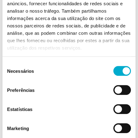
Muitas vezes somos habituados a desconfiar de
anúncios, fornecer funcionalidades de redes sociais e
analisar o nosso tráfego. Também partilhamos
soluções que nos parecem demasiado boas
informações acerca da sua utilização do site com os
para ser verdade. No caso do
crédito
nossos parceiros de redes sociais, de publicidade e de
consolidado
, além da poupança que pode
análise, que as podem combinar com outras informações
originar, permite simplificar as finanças
que lhes forneceu ou recolhidas por estes a partir da sua
familiares, ao dispor apenas de uma
utilização dos respetivos serviços.
mensalidade a pagar a uma instituição. Quando
comparada com a situação anterior, de
Seleção
necessidade de pagamento de várias
Necessários
de
mensalidades, a várias entidades diferentes,
consentimento
esta pode ser uma vantagem significativa.
Preferências
Desvantagens da
consolidação de créditos
Estatísticas
Na verdade, para usufruir de todas as vantagens
Marketing
que o crédito consolidado permite terá apenas
de suportar uma contrapartida. Esta consiste